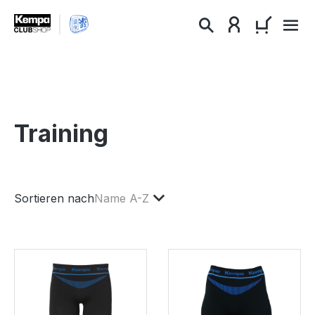
alt springen
WARENKO
Training
Sortieren nach
Name A-Z